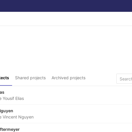
jects
Shared projects
Archived projects
ias
 Yousif Elias
Nguyen
e Vincent Nguyen
lftermeyer