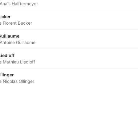
Anaïs Halftermeyer
ecker
 Florent Becker
Guillaume
Antoine Guillaume
iedloff
 Mathieu Liedloff
llinger
 Nicolas Ollinger