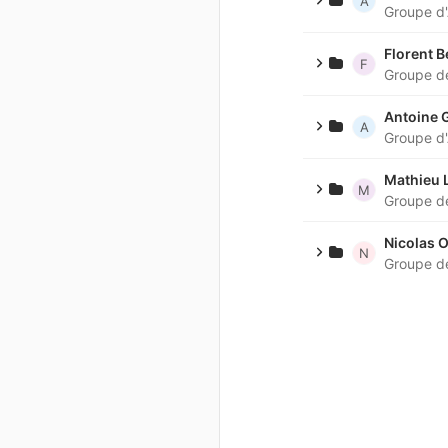
A
Groupe d'
Florent B
F
Groupe de
Antoine 
A
Groupe d'
Mathieu L
M
Groupe de
Nicolas O
N
Groupe de