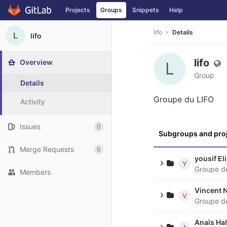
Projects
Groups
Snippets
Help
Skip to content
lifo
Details
L
lifo
lifo
Overview
L
Group
Details
Groupe du LIFO
Activity
Issues
0
Subgroups and pro
Merge Requests
0
yousif El
Y
Groupe de
Members
Vincent 
V
Groupe d
Anaïs Ha